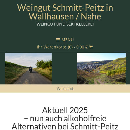
Weingut Schmitt-Peitz in
Wallhausen / Nahe
WEINGUT UND SEKTKELLEREI
MENÜ
(0) -
0,00
€
Weinland
Aktuell 2025
– nun auch alkoholfreie
Alternativen bei Schmitt-Peitz