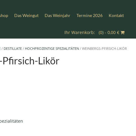
shop
Das Weingut
Das Weinjahr
Termine 2026
Kontakt
(0) -
0,00
€
E
/
DESTILLATE
/
HOCHPROZENTIGE SPEZIALITÄTEN
/ WEINBERGS-PFIRSICH-LIKÖR
Pfirsich-Likör
ezialitäten