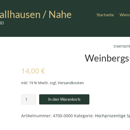
allhausen / Nahe
Startseite
Wein
EI
STARTSEIT
Weinbergs-
14,00
€
inkl. 19 % MwSt.
zzgl.
Versandkosten
Weinbergs-
In den Warenkorb
Pfirsich-
Likör
Menge
Artikelnummer:
4700-0000
Kategorie:
Hochprozentige Sp